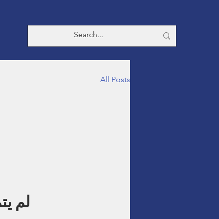
About
All Posts
لم يت