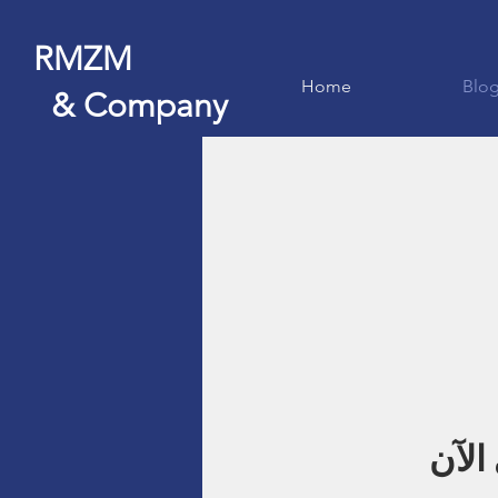
RMZM
Home
Blo
& Company
الآن